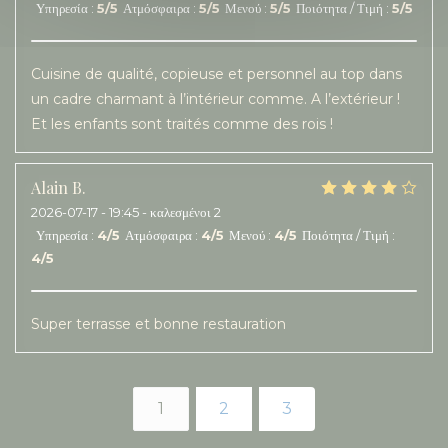
Υπηρεσία
:
5
/5
Ατμόσφαιρα
:
5
/5
Μενού
:
5
/5
Ποιότητα / Τιμή
:
5
/5
Cuisine de qualité, copieuse et personnel au top dans
un cadre charmant à l’intérieur comme. A l’extérieur !
Et les enfants sont traités comme des rois !
Alain
B
2026-07-17
- 19:45 - καλεσμένοι 2
Υπηρεσία
:
4
/5
Ατμόσφαιρα
:
4
/5
Μενού
:
4
/5
Ποιότητα / Τιμή
:
4
/5
Super terrasse et bonne restauration
1
2
3