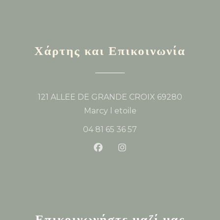
Χάρτης και Επικοινωνία
121 ALLEE DE GRANDE CROIX 69280
((ανοίγει σε νέο παράθυρο
Marcy l etoile
04 81 65 36 57
Facebook ((ανοίγει σε νέο παρά
Instagram ((ανοίγει σε ν
Επικοινωνήστε μαζί μας