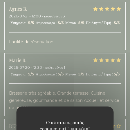
Agnès
B
2026-07-21
- 12:00 - καλεσμένοι 3
Υπηρεσία
:
5
/5
Ατμόσφαιρα
:
5
/5
Μενού
:
5
/5
Ποιότητα / Τιμή
:
5
/5
Facilité de réservation.
Marie
R
2026-07-20
- 12:30 - καλεσμένοι 1
Υπηρεσία
:
5
/5
Ατμόσφαιρα
:
5
/5
Μενού
:
5
/5
Ποιότητα / Τιμή
:
5
/5
Brasserie très agréable. Grande terrasse. Cuisine
généreuse, gourmande et de saison Accueil et service
de qualité.
Ο ιστότοπος αυτός
DENIS
A
χρησιμοποιεί "μπισκότα"