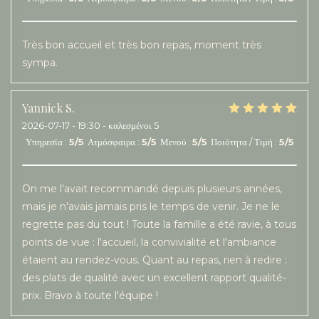
Très bon accueil et très bon repas, moment très
sympa.
Yannick
S
2026-07-17
- 19:30 - καλεσμένοι 5
Υπηρεσία
:
5
/5
Ατμόσφαιρα
:
5
/5
Μενού
:
5
/5
Ποιότητα / Τιμή
:
5
/5
On me l'avait recommandé depuis plusieurs années,
mais je n'avais jamais pris le temps de venir. Je ne le
regrette pas du tout ! Toute la famille a été ravie, à tous
points de vue : l'accueil, la convivialité et l'ambiance
étaient au rendez-vous. Quant au repas, rien à redire :
des plats de qualité avec un excellent rapport qualité-
prix. Bravo à toute l'équipe !