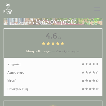
Πίνακας διαχείρισης "Μπισκότων" (Cookies)
Αξιολογήσεις
4.6
/5
Μέση βαθμολογία —
262 αξιολογήσεις
Υπηρεσία
Ατμόσφαιρα
Μενού
Ποιότητα/Τιμή