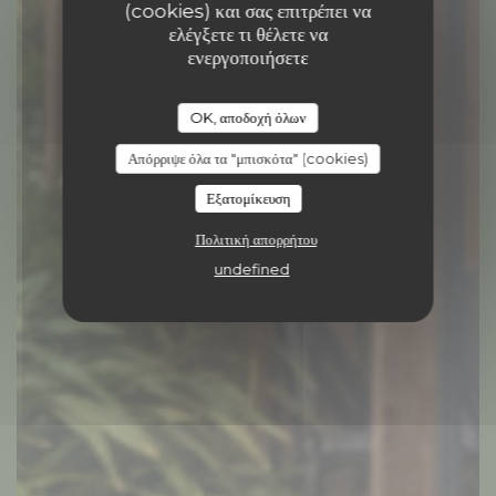
(cookies) και σας επιτρέπει να
ελέγξετε τι θέλετε να
ενεργοποιήσετε
OK, αποδοχή όλων
Απόρριψε όλα τα "μπισκότα" (cookies)
ΚΟΚΤΈΙΛ ΜΠΑΡ
|
MARCY L ETOILE
Εξατομίκευση
Πολιτική απορρήτου
ΚΆΝΤΕ ΚΡΆΤΗΣΗ ΤΡΑΠΕΖΙΟΎ
undefined