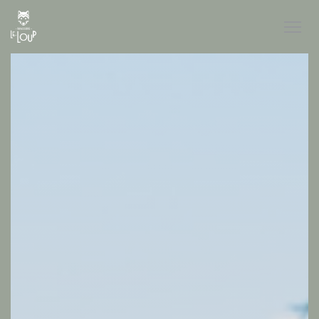
Πίνακας διαχείρισης "Μπισκότων" (Cookies)