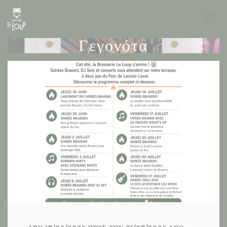
Πίνακας διαχείρισης "Μπισκότων" (Cookies)
Γεγονότα