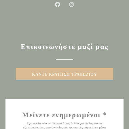
Facebook ((ανοίγει σε νέο παρά
Instagram ((ανοίγει σε ν
Επικοινωνήστε μαζί μας
ΚΆΝΤΕ ΚΡΆΤΗΣΗ ΤΡΑΠΕΖΙΟΎ
Μείνετε ενημερωμένοι
*
Εγγραφείτε στο ενημερωτικό μας δελτίο για να λαμβάνετε
εξατομικευμένες επικοινωνίες και προσφορές μάρκετινγκ μέσω