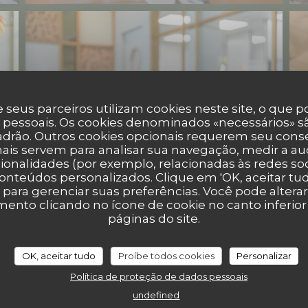
 seus parceiros utilizam cookies neste site, o que 
 pessoais. Os cookies denominados «necessários» sã
padrão. Outros cookies opcionais requerem seu cons
ais servem para analisar sua navegação, medir a aud
ionalidades (por exemplo, relacionadas às redes soci
onteúdos personalizados. Clique em 'OK, aceitar tudo
' para gerenciar suas preferências. Você pode altera
nto clicando no ícone de cookie no canto inferio
páginas do site.
OK, aceitar tudo
Proíbe todos cookies
Personalizar
Política de proteção de dados pessoais
undefined