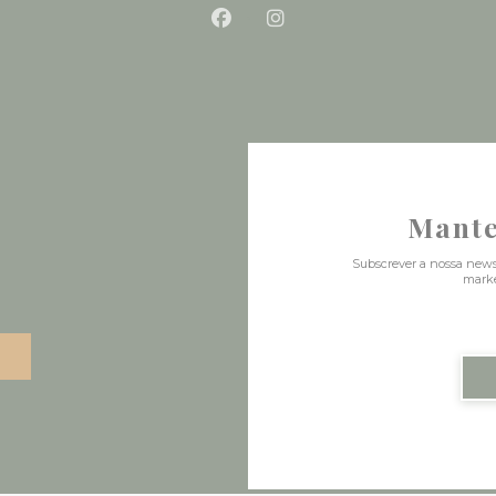
Facebook ((abre numa nova 
Instagram ((abre numa
Mante
Subscrever a nossa news
marke