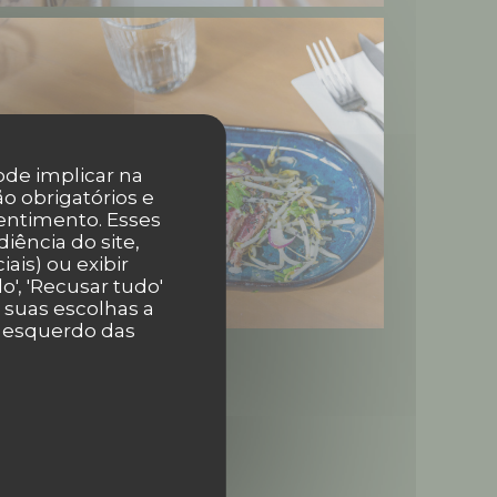
pode implicar na
o obrigatórios e
entimento. Esses
iência do site,
ais) ou exibir
', 'Recusar tudo'
r suas escolhas a
r esquerdo das