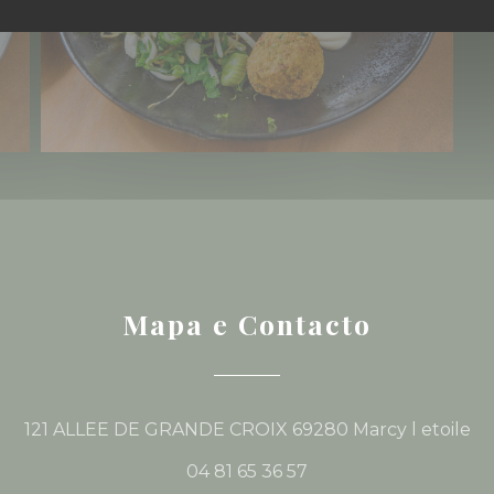
Mapa e Contacto
((
121 ALLEE DE GRANDE CROIX 69280 Marcy l etoile
04 81 65 36 57