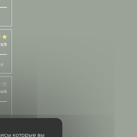
5
/5
té.
4
/5
висы которые вы