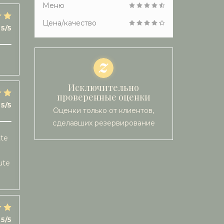
Меню
Цена/качество
5
/5
Исключительно
проверенные оценки
5
/5
Оценки только от клиентов,
сделавших резервирование
tte
ute
5
/5