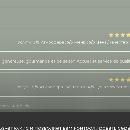
Услуги
:
5
/5
Атмосфера
:
5
/5
Меню
:
5
/5
Цена / качество
:
ne généreuse, gourmande et de saison Accueil et service de quali
Услуги
:
5
/5
Атмосфера
:
5
/5
Меню
:
4
/5
Цена / качество
:
rrasse agréable.
льзует кукис и позволяет вам контролировать сер