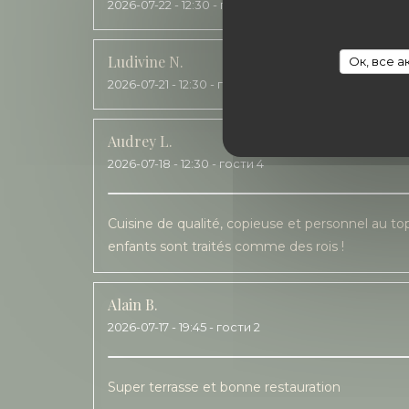
2026-07-22
- 12:30 - гости 2
Ludivine
N
Ок, все 
2026-07-21
- 12:30 - гости 7
Audrey
L
2026-07-18
- 12:30 - гости 4
Cuisine de qualité, copieuse et personnel au top
enfants sont traités comme des rois !
Alain
B
2026-07-17
- 19:45 - гости 2
Super terrasse et bonne restauration