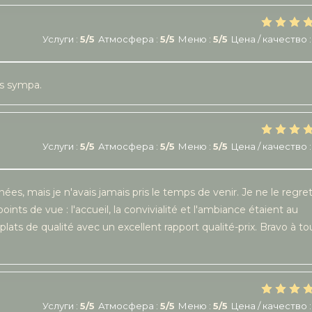
Услуги
:
5
/5
Атмосфера
:
5
/5
Меню
:
5
/5
Цена / качество
:
ès sympa.
Услуги
:
5
/5
Атмосфера
:
5
/5
Меню
:
5
/5
Цена / качество
:
s, mais je n'avais jamais pris le temps de venir. Je ne le regre
points de vue : l'accueil, la convivialité et l'ambiance étaient au
plats de qualité avec un excellent rapport qualité-prix. Bravo à to
Услуги
:
5
/5
Атмосфера
:
5
/5
Меню
:
5
/5
Цена / качество
: