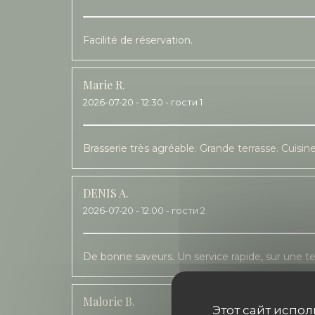
Facilité de réservation.
Marie
R
2026-07-20
- 12:30 - гости 1
Brasserie très agréable. Grande terrasse. Cuisi
DENIS
A
2026-07-20
- 12:00 - гости 2
De bonne saveurs. Un service rapide, sur une te
Malorie
B
Этот сайт испо