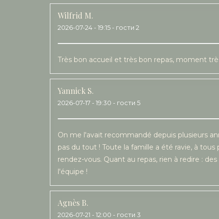
Wilfrid
M
2026-07-24
- 19:15 - гости 2
Très bon accueil et très bon repas, moment tr
Yannick
S
2026-07-17
- 19:30 - гости 5
On me l'avait recommandé depuis plusieurs année
pas du tout ! Toute la famille a été ravie, à tous 
rendez-vous. Quant au repas, rien à redire : des 
l'équipe !
Agnès
B
2026-07-21
- 12:00 - гости 3