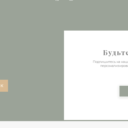
Facebook ((открывается в 
Instagram ((открывае
Будьт
Подпишитесь на нашу 
персонализиров
ИК