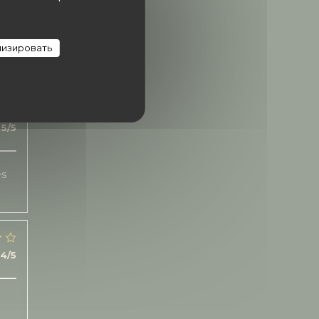
5
/5
изировать
3
/5
5
/5
es
4
/5