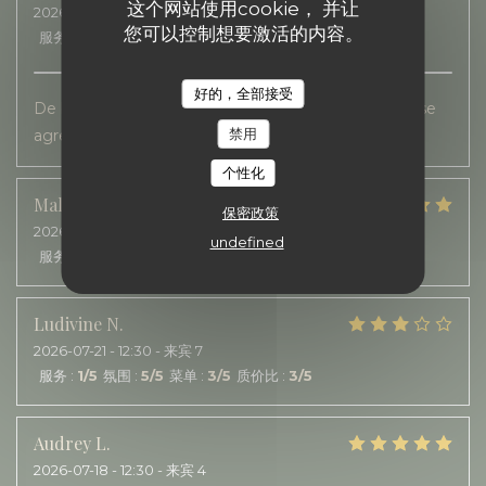
这个网站使用cookie， 并让
2026-07-20
- 12:00 - 来宾 2
您可以控制想要激活的内容。
服务
:
5
/5
氛围
:
5
/5
菜单
:
4
/5
质价比
:
4
/5
好的，全部接受
De bonne saveurs. Un service rapide, sur une terrasse
禁用
agréable.
个性化
Malorie
B
保密政策
2026-07-22
- 12:30 - 来宾 2
undefined
服务
:
5
/5
氛围
:
5
/5
菜单
:
5
/5
质价比
:
5
/5
Ludivine
N
2026-07-21
- 12:30 - 来宾 7
服务
:
1
/5
氛围
:
5
/5
菜单
:
3
/5
质价比
:
3
/5
Audrey
L
2026-07-18
- 12:30 - 来宾 4