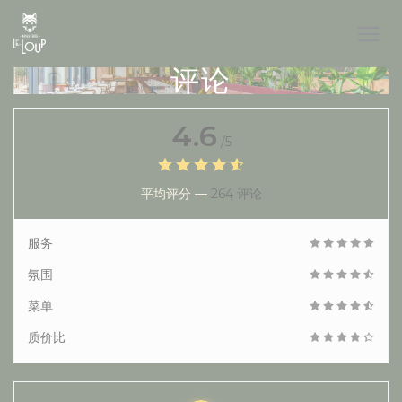
Cookie管理面板
评论
4.6
/5
平均评分 —
264 评论
服务
氛围
菜单
质价比