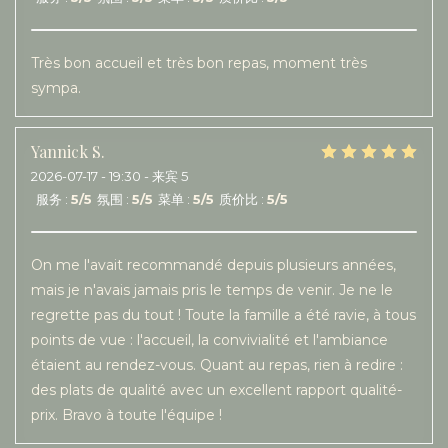
Très bon accueil et très bon repas, moment très
sympa.
Yannick
S
2026-07-17
- 19:30 - 来宾 5
服务
:
5
/5
氛围
:
5
/5
菜单
:
5
/5
质价比
:
5
/5
On me l'avait recommandé depuis plusieurs années,
mais je n'avais jamais pris le temps de venir. Je ne le
regrette pas du tout ! Toute la famille a été ravie, à tous
points de vue : l'accueil, la convivialité et l'ambiance
étaient au rendez-vous. Quant au repas, rien à redire :
des plats de qualité avec un excellent rapport qualité-
prix. Bravo à toute l'équipe !