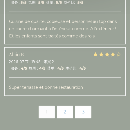
服务
:
5
/5
氛围
:
5
/5
菜单
:
5
/5
质价比
:
5
/5
Cuisine de qualité, copieuse et personnel au top dans
un cadre charmant à l’intérieur comme. A l’extérieur !
Et les enfants sont traités comme des rois !
Alain
B
2026-07-17
- 19:45 - 来宾 2
服务
:
4
/5
氛围
:
4
/5
菜单
:
4
/5
质价比
:
4
/5
Super terrasse et bonne restauration
1
2
3