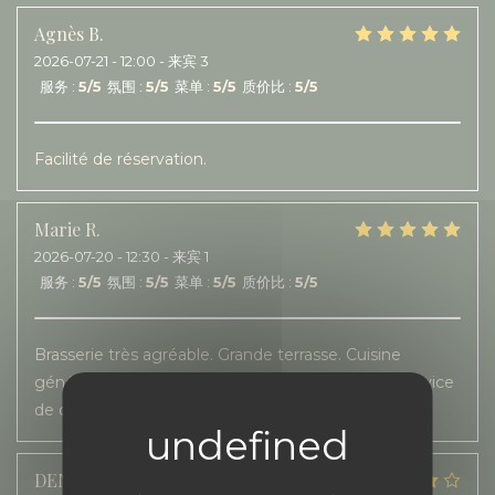
Agnès
B
2026-07-21
- 12:00 - 来宾 3
服务
:
5
/5
氛围
:
5
/5
菜单
:
5
/5
质价比
:
5
/5
Facilité de réservation.
Marie
R
2026-07-20
- 12:30 - 来宾 1
服务
:
5
/5
氛围
:
5
/5
菜单
:
5
/5
质价比
:
5
/5
Brasserie très agréable. Grande terrasse. Cuisine
généreuse, gourmande et de saison Accueil et service
de qualité.
DENIS
A