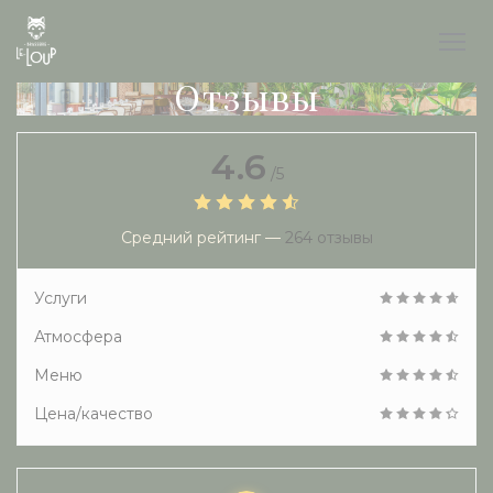
Панель управления cookies
Отзывы
4.6
/5
Средний рейтинг —
264 отзывы
Услуги
Атмосфера
Меню
Цена/качество