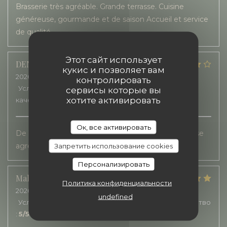
Brasserie très agréable. Grande terrasse. Cuisine
généreuse, gourmande et de saison Accueil et service
de qualité.
Этот сайт использует
DENIS
A
кукис и позволяет вам
2026-07-20
- 12:00 - гости 2
контролировать
Услуги
:
5
/5
Атмосфера
:
5
/5
Меню
:
4
/5
Цена /
сервисы которые вы
хотите активировать
качество
:
4
/5
Ок, все активировать
De bonne saveurs. Un service rapide, sur une terrasse
agréable.
Запретить использование cookies
Персонализировать
Malorie
B
Политика конфиденциальности
2026-07-22
- 12:30 - гости 2
undefined
Услуги
:
5
/5
Атмосфера
:
5
/5
Меню
:
5
/5
Цена / качество
:
5
/5