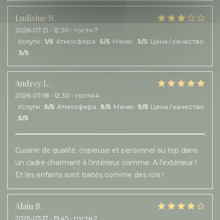
Ludivine
N
2026-07-21
- 12:30 - гости 7
Услуги
:
1
/5
Атмосфера
:
5
/5
Меню
:
3
/5
Цена / качество
:
3
/5
Audrey
L
2026-07-18
- 12:30 - гости 4
Услуги
:
5
/5
Атмосфера
:
5
/5
Меню
:
5
/5
Цена / качество
:
5
/5
Cuisine de qualité, copieuse et personnel au top dans
un cadre charmant à l’intérieur comme. A l’extérieur !
Et les enfants sont traités comme des rois !
Alain
B
2026-07-17
- 19:45 - гости 2