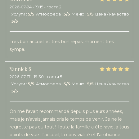
2026-07-24
- 19:15 - гости 2
Услуги
:
5
/5
Атмосфера
:
5
/5
Меню
:
5
/5
Цена / качество
:
5
/5
Très bon accueil et très bon repas, moment très
sympa.
Yannick
S
2026-07-17
- 19:30 - гости 5
Услуги
:
5
/5
Атмосфера
:
5
/5
Меню
:
5
/5
Цена / качество
:
5
/5
On me l'avait recommandé depuis plusieurs années,
mais je n'avais jamais pris le temps de venir. Je ne le
regrette pas du tout ! Toute la famille a été ravie, à tous
points de vue : l'accueil, la convivialité et l'ambiance