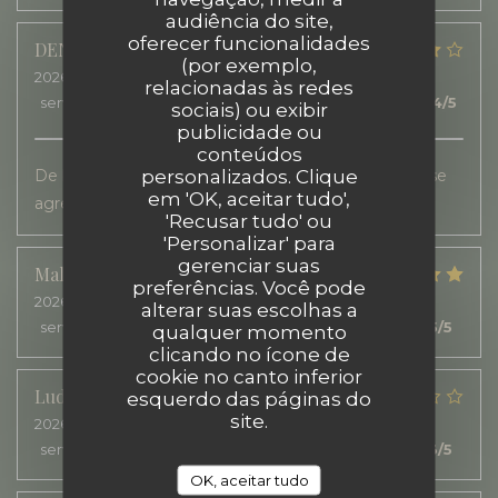
audiência do site,
oferecer funcionalidades
DENIS
A
(por exemplo,
2026-07-20
- 12:00 - guests 2
relacionadas às redes
service
:
5
/5
ambience
:
5
/5
menu
:
4
/5
quality_price
:
4
/5
sociais) ou exibir
publicidade ou
conteúdos
personalizados. Clique
De bonne saveurs. Un service rapide, sur une terrasse
em 'OK, aceitar tudo',
agréable.
'Recusar tudo' ou
'Personalizar' para
gerenciar suas
Malorie
B
preferências. Você pode
2026-07-22
- 12:30 - guests 2
alterar suas escolhas a
service
:
5
/5
ambience
:
5
/5
menu
:
5
/5
quality_price
:
5
/5
qualquer momento
clicando no ícone de
cookie no canto inferior
Ludivine
N
esquerdo das páginas do
site.
2026-07-21
- 12:30 - guests 7
service
:
1
/5
ambience
:
5
/5
menu
:
3
/5
quality_price
:
3
/5
OK, aceitar tudo