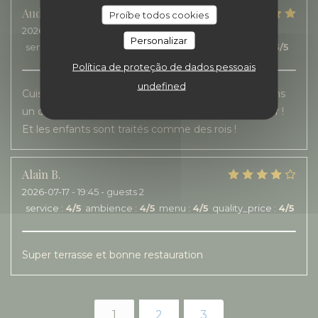
Audrey
L
Proíbe todos cookies
2026-07-18
- 12:30 - guests 4
Personalizar
service
:
5
/5
ambience
:
5
/5
menu
:
5
/5
quality_price
:
5
/5
Política de proteção de dados pessoais
undefined
Cuisine de qualité, copieuse et personnel au top dans
un cadre charmant à l’intérieur comme. A l’extérieur !
Et les enfants sont traités comme des rois !
Alain
B
2026-07-17
- 19:45 - guests 2
service
:
4
/5
ambience
:
4
/5
menu
:
4
/5
quality_price
:
4
/5
Super terrasse et bonne restauration
1
2
3