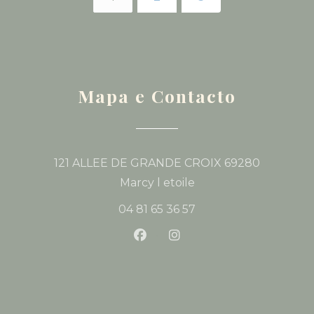
Mapa e Contacto
121 ALLEE DE GRANDE CROIX 69280
((abre numa nova jan
Marcy l etoile
04 81 65 36 57
Facebook ((abre numa nova 
Instagram ((abre numa