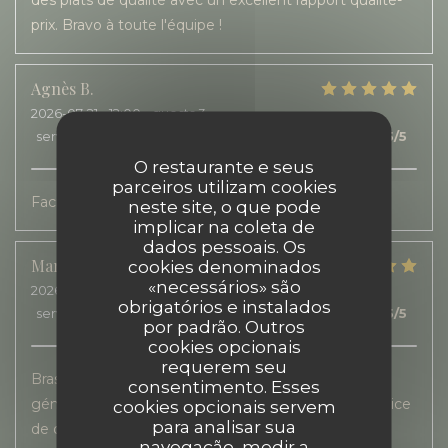
des plats de qualité avec un excellent rapport qualité-
prix. Bravo à toute l'équipe !
Agnès
B
2026-07-21
- 12:00 - guests 3
service
:
5
/5
ambience
:
5
/5
menu
:
5
/5
quality_price
:
5
/5
O restaurante e seus
parceiros utilizam cookies
Facilité de réservation.
neste site, o que pode
implicar na coleta de
dados pessoais. Os
Marie
R
cookies denominados
«necessários» são
2026-07-20
- 12:30 - guests 1
obrigatórios e instalados
service
:
5
/5
ambience
:
5
/5
menu
:
5
/5
quality_price
:
5
/5
por padrão. Outros
cookies opcionais
requerem seu
Brasserie très agréable. Grande terrasse. Cuisine
consentimento. Esses
généreuse, gourmande et de saison Accueil et service
cookies opcionais servem
para analisar sua
de qualité.
navegação, medir a