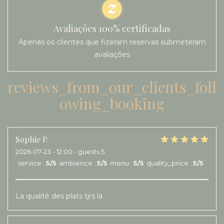
Avaliações 100% certificadas
Apenas os clientes que fizeram reservas submeteram
avaliações
reviews_from_our_clients_foll
owing_booking
Sophie
P
2026-07-23
- 12:00 - guests 5
service
:
5
/5
ambience
:
5
/5
menu
:
5
/5
quality_price
:
5
/5
La qualité des plats tjrs là