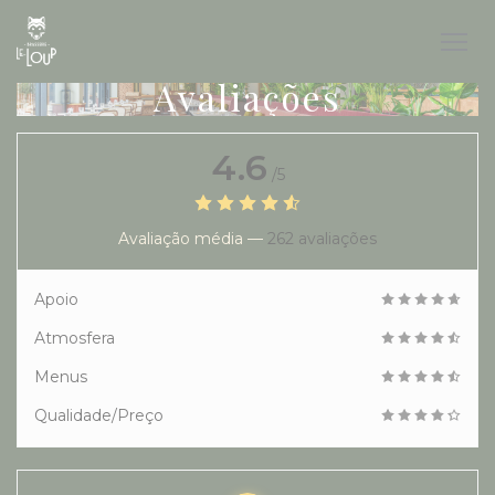
Painel de Gerenciamento de Cookies
Avaliações
4.6
/5
Avaliação média —
262 avaliações
Apoio
Atmosfera
Menus
Qualidade/Preço