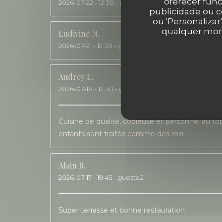
oferecer func
2026-07-22
- 12:30 - guests 2
publicidade ou c
ou 'Personalizar
qualquer mome
Ludivine
N
2026-07-21
- 12:30 - guests 7
Audrey
L
2026-07-18
- 12:30 - guests 4
Cuisine de qualité, copieuse et personnel au top
enfants sont traités comme des rois !
Alain
B
2026-07-17
- 19:45 - guests 2
Super terrasse et bonne restauration