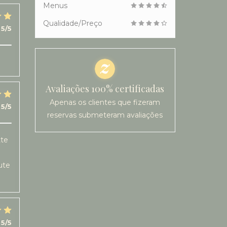
Menus
Qualidade/Preço
5
/5
Avaliações 100% certificadas
Apenas os clientes que fizeram
5
/5
reservas submeteram avaliações
tte
ute
5
/5