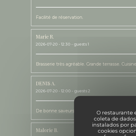
Facilité de réservation.
Marie
R
2026-07-20
- 12:30 - guests 1
Brasserie très agréable. Grande terrasse. Cuisi
DENIS
A
2026-07-20
- 12:00 - guests 2
De bonne saveurs. Un service rapide, sur une te
O restaurante e
coleta de dados
instalados por 
Malorie
B
cookies opcion