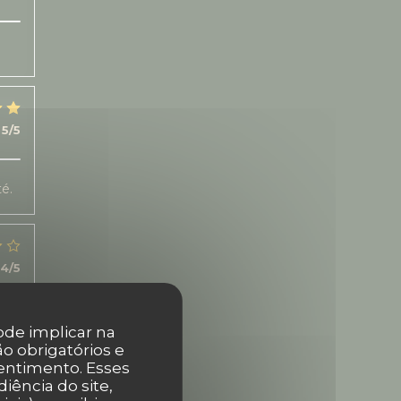
5
/5
té.
4
/5
pode implicar na
o obrigatórios e
entimento. Esses
iência do site,