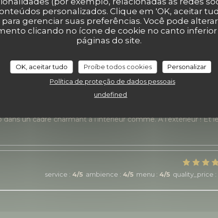
ionalidades (por exemplo, relacionadas às redes soci
service
:
5
/5
ambience
:
5
/5
menu
:
5
/5
quality_price
:
onteúdos personalizados. Clique em 'OK, aceitar tudo
' para gerenciar suas preferências. Você pode altera
nto clicando no ícone de cookie no canto inferio
páginas do site.
service
:
1
/5
ambience
:
5
/5
menu
:
3
/5
quality_price
:
OK, aceitar tudo
Proíbe todos cookies
Personalizar
Política de proteção de dados pessoais
service
:
5
/5
ambience
:
5
/5
menu
:
5
/5
quality_price
:
undefined
 dans un cadre charmant à l’intérieur comme. A l’extérieur ! Et l
service
:
4
/5
ambience
:
4
/5
menu
:
4
/5
quality_price
: