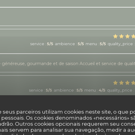
service
:
5
/5
ambience
:
5
/5
menu
:
5
/5
quality_price
:
ne généreuse, gourmande et de saison Accueil et service de quali
service
:
5
/5
ambience
:
5
/5
menu
:
4
/5
quality_price
:
rrasse agréable.
 seus parceiros utilizam cookies neste site, o que 
 pessoais. Os cookies denominados «necessários» sã
padrão. Outros cookies opcionais requerem seu cons
ais servem para analisar sua navegação, medir a aud