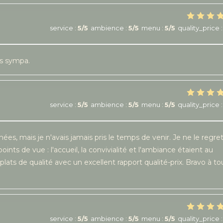
service
:
5
/5
ambience
:
5
/5
menu
:
5
/5
quality_price
:
ès sympa.
service
:
5
/5
ambience
:
5
/5
menu
:
5
/5
quality_price
:
s, mais je n'avais jamais pris le temps de venir. Je ne le regre
points de vue : l'accueil, la convivialité et l'ambiance étaient au
plats de qualité avec un excellent rapport qualité-prix. Bravo à to
service
:
5
/5
ambience
:
5
/5
menu
:
5
/5
quality_price
: