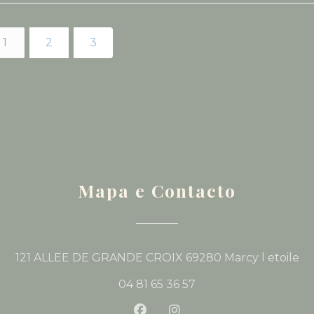
1
2
3
Mapa e Contacto
((
121 ALLEE DE GRANDE CROIX 69280 Marcy l etoile
04 81 65 36 57