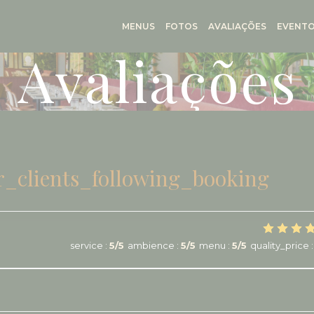
MENUS
FOTOS
AVALIAÇÕES
EVENT
Avaliações
_clients_following_booking
service
:
5
/5
ambience
:
5
/5
menu
:
5
/5
quality_price
: