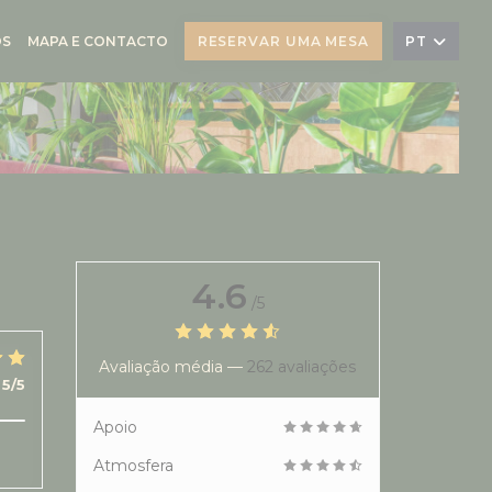
OS
MAPA E CONTACTO
RESERVAR UMA MESA
PT
4.6
/5
Avaliação média —
262 avaliações
5
/5
Apoio
Atmosfera