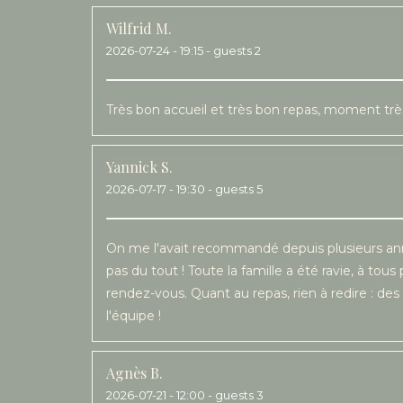
Wilfrid
M
2026-07-24
- 19:15 - guests 2
Très bon accueil et très bon repas, moment tr
Yannick
S
2026-07-17
- 19:30 - guests 5
On me l'avait recommandé depuis plusieurs année
pas du tout ! Toute la famille a été ravie, à tous 
rendez-vous. Quant au repas, rien à redire : des 
l'équipe !
Agnès
B
2026-07-21
- 12:00 - guests 3