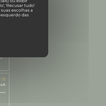
ais) ou exibir
5
/5
', 'Recusar tudo'
r suas escolhas a
r esquerdo das
3
/5
5
/5
es
4
/5