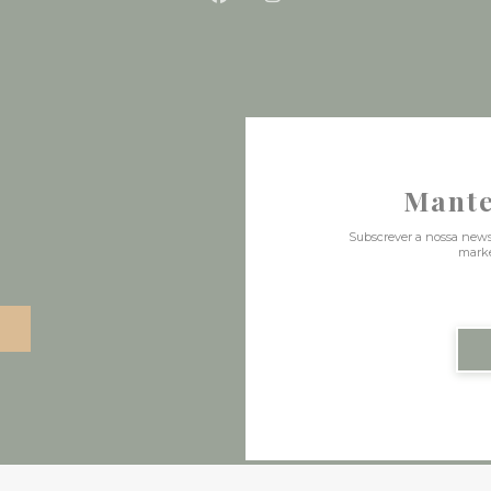
Facebook ((abre numa nova 
Instagram ((abre numa
Mante
Subscrever a nossa news
marke