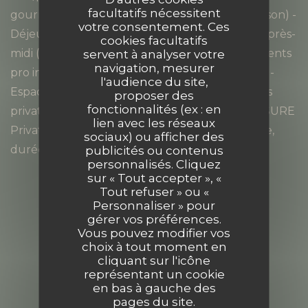
facultatifs nécessitent
gourmande matin (boissons + viennoiseries maison) -
votre consentement. Ces
Déjeuner Menu Groupe - Pause gourmande après-
cookies facultatifs
midi (boissons + mignardises maison) - Équipements
servent à analyser votre
navigation, mesurer
pro inclus (vidéoprojecteur, paperboard, Wi-Fi) -
l'audience du site,
Espace extérieur privatisé et clôturé - Sanitaires
proposer des
fonctionnalités (ex : en
privatifs et espaces de détente DEVIS SUR MESURE
lien avec les réseaux
Privatisation partielle ou totale · Tarif selon date,
sociaux) ou afficher des
durée et prestations souhaitées.
publicités ou contenus
personnalisés. Cliquez
sur « Tout accepter », «
Tout refuser » ou «
Personnaliser » pour
Accès/Contact
gérer vos préférences.
Vous pouvez modifier vos
choix à tout moment en
cliquant sur l'icône
représentant un cookie
121 ALLEE DE GRANDE CROIX 69280
en bas à gauche des
pages du site.
((ouvre une nouvelle
Marcy l etoile