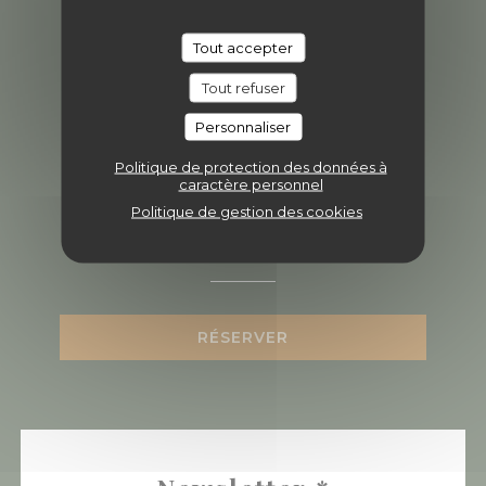
04 81 65 36 57
Tout accepter
Tout refuser
Facebook ((ouvre une nouvel
Instagram ((ouvre une 
Personnaliser
Politique de protection des données à
caractère personnel
Politique de gestion des cookies
Nous contacter
RÉSERVER