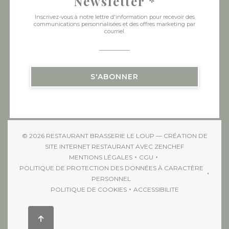
Newsletter
*
Inscrivez-vous à notre lettre d'information pour recevoir des
communications personnalisées et des offres marketing par
courriel.
S'ABONNER
© 2026 RESTAURANT BRASSERIE LE LOUP — CRÉATION DE
((OUVRE UNE 
SITE INTERNET RESTAURANT AVEC
ZENCHEF
MENTIONS LÉGALES
CGU
((OUVRE UNE NOUVELLE FENÊTRE))
((OUVRE UNE NOUVELLE 
POLITIQUE DE PROTECTION DES DONNÉES À CARACTÈRE
((OUVRE UNE NOUVELLE FENÊTRE))
PERSONNEL
POLITIQUE DE COOKIES
ACCESSIBILITE
((OUVRE UNE NOUVELLE FENÊTRE))
((OUVRE UNE NOUVELL