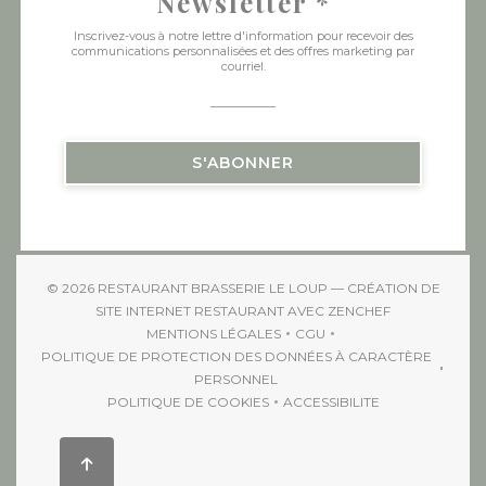
Newsletter
*
Inscrivez-vous à notre lettre d'information pour recevoir des
communications personnalisées et des offres marketing par
courriel.
S'ABONNER
© 2026 RESTAURANT BRASSERIE LE LOUP — CRÉATION DE
((OUVRE UNE 
SITE INTERNET RESTAURANT AVEC
ZENCHEF
MENTIONS LÉGALES
CGU
((OUVRE UNE NOUVELLE FENÊTRE))
((OUVRE UNE NOUVELLE 
POLITIQUE DE PROTECTION DES DONNÉES À CARACTÈRE
((OUVRE UNE NOUVELLE FENÊTRE))
PERSONNEL
POLITIQUE DE COOKIES
ACCESSIBILITE
((OUVRE UNE NOUVELLE FENÊTRE))
((OUVRE UNE NOUVELL