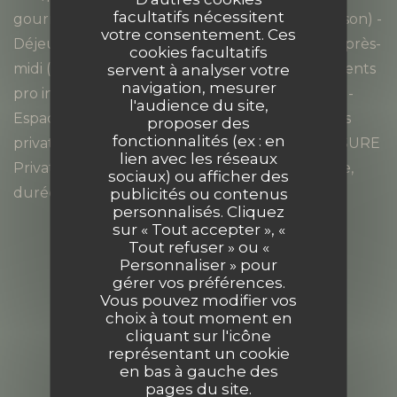
facultatifs nécessitent
gourmande matin (boissons + viennoiseries maison) -
votre consentement. Ces
Déjeuner Menu Groupe - Pause gourmande après-
cookies facultatifs
midi (boissons + mignardises maison) - Équipements
servent à analyser votre
navigation, mesurer
pro inclus (vidéoprojecteur, paperboard, Wi-Fi) -
l'audience du site,
Espace extérieur privatisé et clôturé - Sanitaires
proposer des
fonctionnalités (ex : en
privatifs et espaces de détente DEVIS SUR MESURE
lien avec les réseaux
Privatisation partielle ou totale · Tarif selon date,
sociaux) ou afficher des
durée et prestations souhaitées.
publicités ou contenus
personnalisés. Cliquez
sur « Tout accepter », «
Tout refuser » ou «
Personnaliser » pour
Accès/Contact
gérer vos préférences.
Vous pouvez modifier vos
choix à tout moment en
cliquant sur l'icône
représentant un cookie
121 ALLEE DE GRANDE CROIX 69280
en bas à gauche des
pages du site.
((ouvre une nouvelle
Marcy l etoile