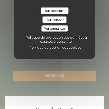
04 81 65 36 57
Tout accepter
Tout refuser
Facebook ((ouvre une nouvel
Instagram ((ouvre une 
Personnaliser
Politique de protection des données à
caractère personnel
Politique de gestion des cookies
Nous contacter
RÉSERVER