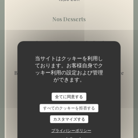
Nos Desserts
Fondant au Chocolat, Boule de Glace
6,90 EUR
当サイトはクッキーを利用し
ております。お客様自身でク
ッキー利用の設定および管理
Brioche Perdue, Fruits Frais et Boule de Glace
des Alpes
ができます。
8,50 EUR
全てに同意する
すべてのクッキーを拒否する
Frozen Yogurt (Yahourt Glacé) du Moment
カスタマイズする
8,50 EUR
プライバシーポリシー