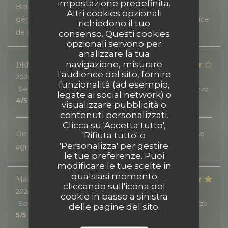
impostazione predefinita.
Brasserie très agréable. Grande terrasse. Cuisine
Altri cookies opzionali
généreuse, gourmande et de saison Accueil et service
richiedono il tuo
de qualité.
consenso. Questi cookies
opzionali servono per
analizzare la tua
navigazione, misurare
DENIS
A
l'audience del sito, fornire
2026-07-20
- 12:00 - Ospiti 2
funzionalità (ad esempio,
Servizio
:
5
/5
Atmosfera
:
5
/5
Cucina
:
4
/5
Qualità / Prezzo
:
legate ai social network) o
4
/5
visualizzare pubblicità o
contenuti personalizzati.
Clicca su 'Accetta tutto',
De bonne saveurs. Un service rapide, sur une terrasse
'Rifiuta tutto' o
'Personalizza' per gestire
agréable.
le tue preferenze. Puoi
modificare le tue scelte in
qualsiasi momento
Malorie
B
cliccando sull'icona del
2026-07-22
- 12:30 - Ospiti 2
cookie in basso a sinistra
Servizio
:
5
/5
Atmosfera
:
5
/5
Cucina
:
5
/5
Qualità / Prezzo
:
delle pagine del sito.
5
/5