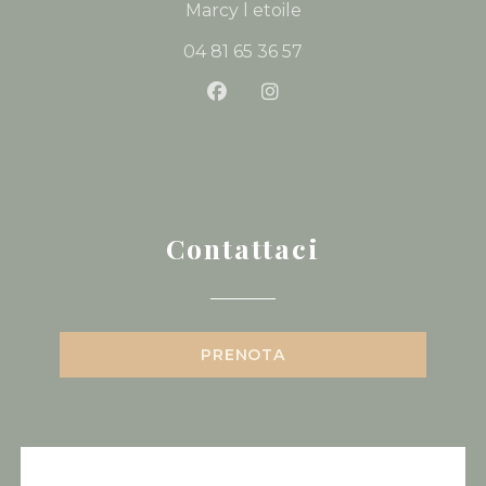
((apre una nuova fine
Marcy l etoile
04 81 65 36 57
Facebook ((apre una nuova f
Instagram ((apre una n
Contattaci
PRENOTA