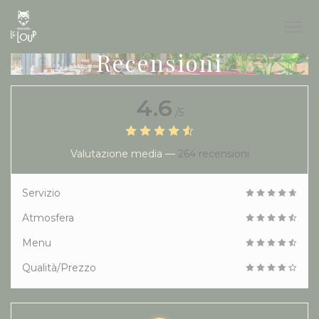
Personalizzazione delle tue scelte sui cookie
Recensioni
4.6
/5
Valutazione media —
264 recensioni
Servizio
Atmosfera
Menu
Qualità/Prezzo