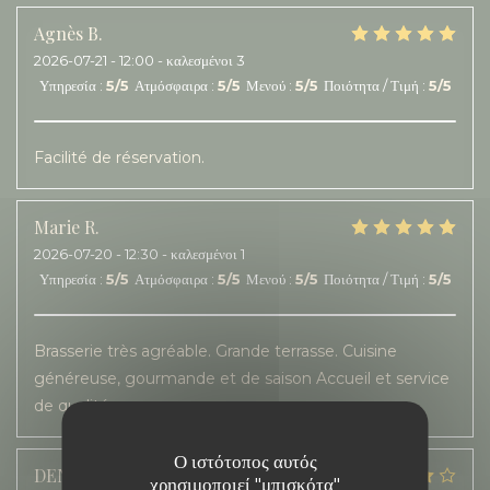
Agnès
B
2026-07-21
- 12:00 - καλεσμένοι 3
Υπηρεσία
:
5
/5
Ατμόσφαιρα
:
5
/5
Μενού
:
5
/5
Ποιότητα / Τιμή
:
5
/5
Facilité de réservation.
Marie
R
2026-07-20
- 12:30 - καλεσμένοι 1
Υπηρεσία
:
5
/5
Ατμόσφαιρα
:
5
/5
Μενού
:
5
/5
Ποιότητα / Τιμή
:
5
/5
Brasserie très agréable. Grande terrasse. Cuisine
généreuse, gourmande et de saison Accueil et service
de qualité.
Ο ιστότοπος αυτός
DENIS
A
χρησιμοποιεί "μπισκότα"