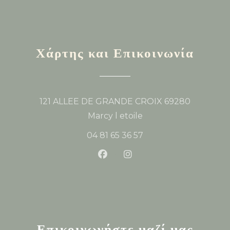
Χάρτης και Επικοινωνία
121 ALLEE DE GRANDE CROIX 69280
((ανοίγει σε νέο παράθυρο
Marcy l etoile
04 81 65 36 57
Facebook ((ανοίγει σε νέο παρά
Instagram ((ανοίγει σε ν
Επικοινωνήστε μαζί μας