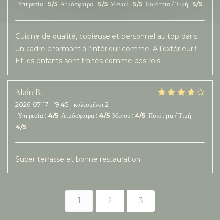
Υπηρεσία
:
5
/5
Ατμόσφαιρα
:
5
/5
Μενού
:
5
/5
Ποιότητα / Τιμή
:
5
/5
Cuisine de qualité, copieuse et personnel au top dans
un cadre charmant à l’intérieur comme. A l’extérieur !
Et les enfants sont traités comme des rois !
Alain
B
2026-07-17
- 19:45 - καλεσμένοι 2
Υπηρεσία
:
4
/5
Ατμόσφαιρα
:
4
/5
Μενού
:
4
/5
Ποιότητα / Τιμή
:
4
/5
Super terrasse et bonne restauration
1
2
3