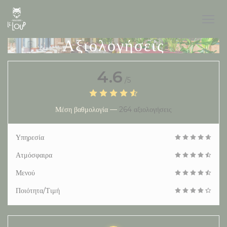
Πίνακας διαχείρισης "Μπισκότων" (Cookies)
Αξιολογήσεις
4.6
/5
Μέση βαθμολογία —
264 αξιολογήσεις
Υπηρεσία
Ατμόσφαιρα
Μενού
Ποιότητα/Τιμή