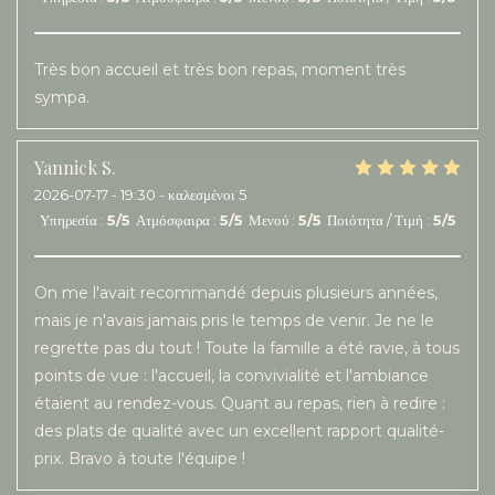
Très bon accueil et très bon repas, moment très
sympa.
Yannick
S
2026-07-17
- 19:30 - καλεσμένοι 5
Υπηρεσία
:
5
/5
Ατμόσφαιρα
:
5
/5
Μενού
:
5
/5
Ποιότητα / Τιμή
:
5
/5
On me l'avait recommandé depuis plusieurs années,
mais je n'avais jamais pris le temps de venir. Je ne le
regrette pas du tout ! Toute la famille a été ravie, à tous
points de vue : l'accueil, la convivialité et l'ambiance
étaient au rendez-vous. Quant au repas, rien à redire :
des plats de qualité avec un excellent rapport qualité-
prix. Bravo à toute l'équipe !