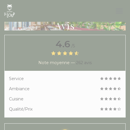
Personnalisation de vos choix en matière de cookies
Avis
4.6
/5
Note moyenne —
262 avis
Service
Ambiance
Cuisine
Qualité/Prix