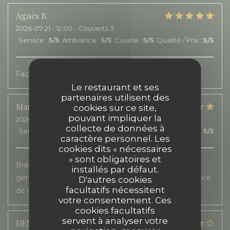
Agnès
B
2026-07-21
- 12:00 - Couverts 3
Service
:
5
/5
Ambiance
:
5
/5
Cuisine
:
5
/5
Qualité / Prix
:
5
/5
Facilité de réservation.
Le restaurant et ses
partenaires utilisent des
Marie
R
cookies sur ce site,
pouvant impliquer la
2026-07-20
- 12:30 - Couverts 1
collecte de données à
Service
:
5
/5
Ambiance
:
5
/5
Cuisine
:
5
/5
Qualité / Prix
:
5
/5
caractère personnel. Les
cookies dits « nécessaires
» sont obligatoires et
Brasserie très agréable. Grande terrasse. Cuisine
installés par défaut.
généreuse, gourmande et de saison Accueil et service
D'autres cookies
facultatifs nécessitent
de qualité.
votre consentement. Ces
cookies facultatifs
servent à analyser votre
DENIS
A