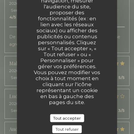
navigation, mesurer
2026-07-20
- 12:00 - Couverts 2
l'audience du site,
Service
:
5
/5
Ambiance
:
5
/5
Cuisine
:
4
/5
Qualité / Prix
:
proposer des
4
/5
fonctionnalités (ex : en
lien avec les réseaux
sociaux) ou afficher des
publicités ou contenus
De bonne saveurs. Un service rapide, sur une terrasse
personnalisés. Cliquez
agréable.
sur « Tout accepter », «
Tout refuser » ou «
Personnaliser » pour
Malorie
B
gérer vos préférences.
2026-07-22
- 12:30 - Couverts 2
Vous pouvez modifier vos
Service
:
5
/5
Ambiance
:
5
/5
Cuisine
:
5
/5
Qualité / Prix
:
5
/5
choix à tout moment en
cliquant sur l'icône
représentant un cookie
Ludivine
N
en bas à gauche des
pages du site.
2026-07-21
- 12:30 - Couverts 7
Service
:
1
/5
Ambiance
:
5
/5
Cuisine
:
3
/5
Qualité / Prix
:
3
/5
Tout accepter
Audrey
L
Tout refuser