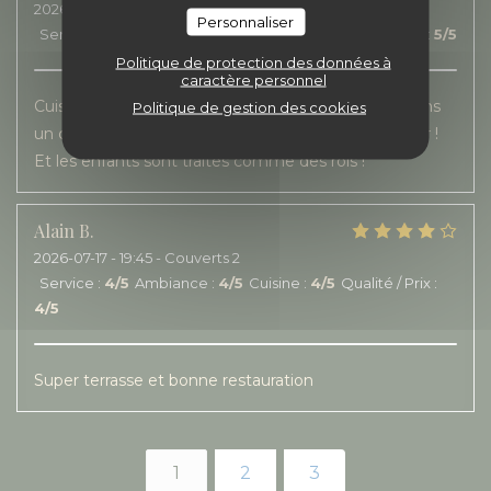
2026-07-18
- 12:30 - Couverts 4
Personnaliser
Service
:
5
/5
Ambiance
:
5
/5
Cuisine
:
5
/5
Qualité / Prix
:
5
/5
Politique de protection des données à
caractère personnel
Cuisine de qualité, copieuse et personnel au top dans
Politique de gestion des cookies
un cadre charmant à l’intérieur comme. A l’extérieur !
Et les enfants sont traités comme des rois !
Alain
B
2026-07-17
- 19:45 - Couverts 2
Service
:
4
/5
Ambiance
:
4
/5
Cuisine
:
4
/5
Qualité / Prix
:
4
/5
Super terrasse et bonne restauration
1
2
3