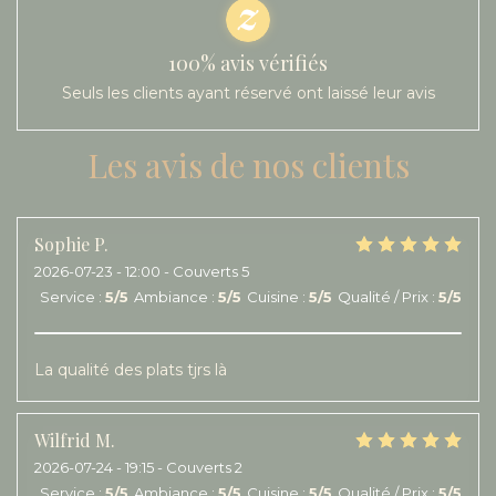
100% avis vérifiés
Seuls les clients ayant réservé ont laissé leur avis
Les avis de nos clients
Sophie
P
2026-07-23
- 12:00 - Couverts 5
Service
:
5
/5
Ambiance
:
5
/5
Cuisine
:
5
/5
Qualité / Prix
:
5
/5
La qualité des plats tjrs là
Wilfrid
M
2026-07-24
- 19:15 - Couverts 2
Service
:
5
/5
Ambiance
:
5
/5
Cuisine
:
5
/5
Qualité / Prix
:
5
/5